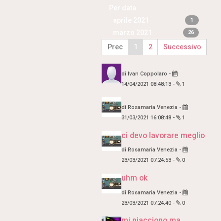
Per data
aprile 2021
1
marzo 2021
26
Prec
1
2
Successivo
di
Ivan Coppolaro
-
14/04/2021 08:48:13
-
1
di
Rosamaria Venezia
-
31/03/2021 16:08:48
-
1
ci devo lavorare meglio
di
Rosamaria Venezia
-
23/03/2021 07:24:53
-
0
uhm ok
di
Rosamaria Venezia
-
23/03/2021 07:24:40
-
0
mi piacciono ma