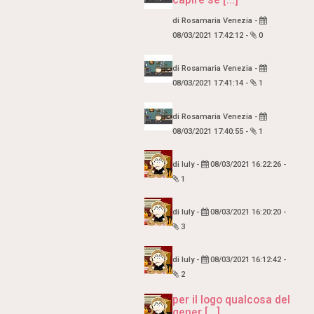
di
Rosamaria Venezia
-
08/03/2021 17:42:12
-
0
di
Rosamaria Venezia
-
08/03/2021 17:41:14
-
1
di
Rosamaria Venezia
-
08/03/2021 17:40:55
-
1
di
Iuly
-
08/03/2021 16:22:26
-
1
di
Iuly
-
08/03/2021 16:20:20
-
3
di
Iuly
-
08/03/2021 16:12:42
-
2
per il logo qualcosa del
gener [...]