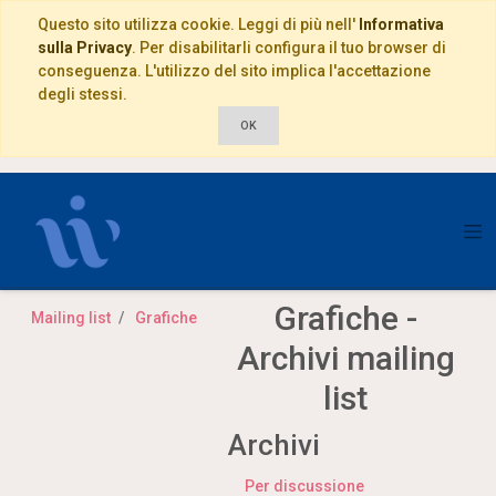
Questo sito utilizza cookie. Leggi di più nell'
Informativa
sulla Privacy
. Per disabilitarli configura il tuo browser di
conseguenza. L'utilizzo del sito implica l'accettazione
degli stessi.
OK
Grafiche -
Mailing list
Grafiche
Archivi mailing
list
Archivi
Per discussione