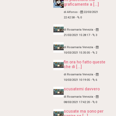
graficamente a [...]
di
Alfonso
-
22/03/2021
22:42:58
-
0
di
Rosamaria Venezia
-
21/03/2021 15:28:17
-
3
di
Rosamaria Venezia
-
10/03/2021 15:35:05
-
2
fin ora ho fatto queste
che di [...]
di
Rosamaria Venezia
-
10/03/2021 10:19:05
-
6
scusatemi davvero
di
Rosamaria Venezia
-
08/03/2021 17:42:20
-
0
scusate ma sono per
capire se [...]