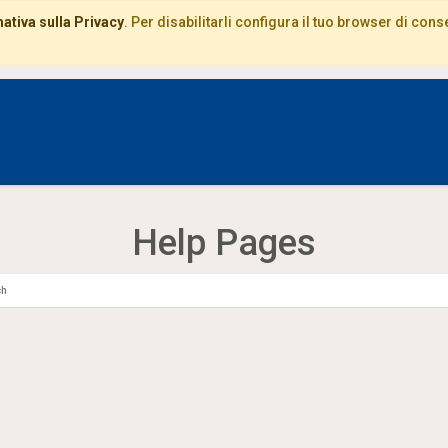
ativa sulla Privacy
. Per disabilitarli configura il tuo browser di con
Help Pages