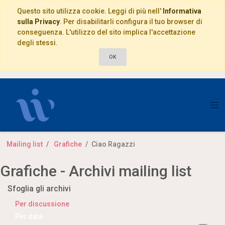
Questo sito utilizza cookie. Leggi di più nell'
Informativa
sulla Privacy
. Per disabilitarli configura il tuo browser di
conseguenza. L'utilizzo del sito implica l'accettazione
degli stessi.
OK
Mailing list
Grafiche
Ciao Ragazzi
Grafiche - Archivi mailing list
Sfoglia gli archivi
Per discussione
Per data