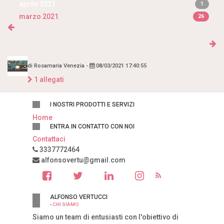
aprile 2021
1
marzo 2021
26
di
Rosamaria Venezia
-
08/03/2021 17:40:55
1 allegati
I NOSTRI PRODOTTI E SERVIZI
Home
ENTRA IN CONTATTO CON NOI
Contattaci
3337772464
alfonsovertu@gmail.com
ALFONSO VERTUCCI
-
CHI SIAMO
Siamo un team di entusiasti con l'obiettivo di