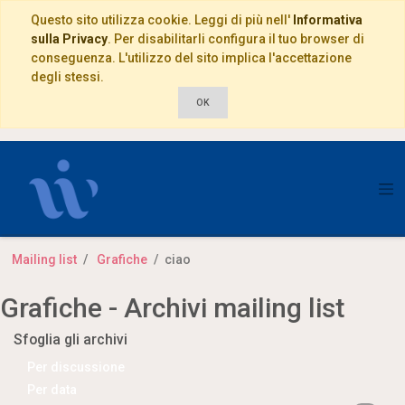
Questo sito utilizza cookie. Leggi di più nell'
Informativa
sulla Privacy
. Per disabilitarli configura il tuo browser di
conseguenza. L'utilizzo del sito implica l'accettazione
degli stessi.
OK
Mailing list
Grafiche
ciao
Grafiche - Archivi mailing list
Sfoglia gli archivi
Per discussione
Per data