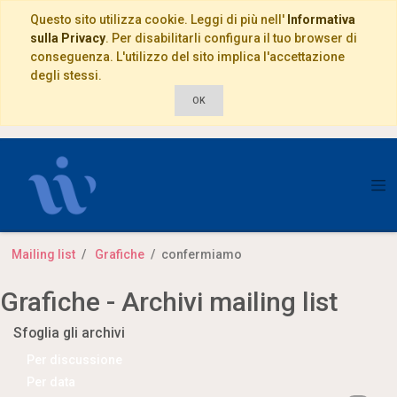
Questo sito utilizza cookie. Leggi di più nell'
Informativa
sulla Privacy
. Per disabilitarli configura il tuo browser di
conseguenza. L'utilizzo del sito implica l'accettazione
degli stessi.
OK
Mailing list
Grafiche
confermiamo
Grafiche - Archivi mailing list
Sfoglia gli archivi
Per discussione
Per data