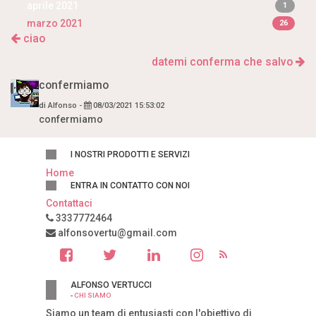
aprile 2021
1
marzo 2021
26
ciao
datemi conferma che salvo
confermiamo
di
Alfonso
-
08/03/2021 15:53:02
confermiamo
I NOSTRI PRODOTTI E SERVIZI
Home
ENTRA IN CONTATTO CON NOI
Contattaci
3337772464
alfonsovertu@gmail.com
ALFONSO VERTUCCI
-
CHI SIAMO
Siamo un team di entusiasti con l'obiettivo di